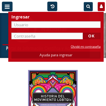
Ingresar
Olvidé mi contraseña
Ayuda para ingresar