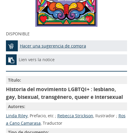
DISPONIBLE
Hacer una sugerencia de compra
Lien vers la notice
Título:
Historia del movimiento LGBTQI+ : lesbiano,
gay, bisexual, transgénero, queer e intersexual
Autores:
Linda Riley
, Prefacio, etc ;
Rebecca Strickson
, Ilustrador ;
Ros
a Cano Camarasa
, Traductor
Tipo de documento: