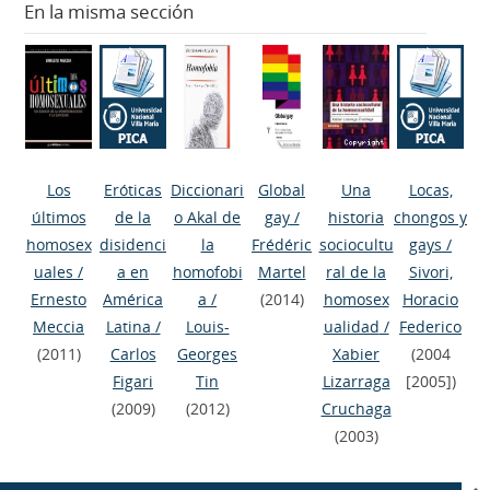
En la misma sección
Los
Eróticas
Diccionari
Global
Una
Locas,
últimos
de la
o Akal de
gay
/
historia
chongos y
homosex
disidenci
la
Frédéric
sociocultu
gays
/
uales
/
a en
homofobi
Martel
ral de la
Sivori,
Ernesto
América
a
/
(2014)
homosex
Horacio
Meccia
Latina
/
Louis-
ualidad
/
Federico
(2011)
Carlos
Georges
Xabier
(2004
Figari
Tin
Lizarraga
[2005])
(2009)
(2012)
Cruchaga
(2003)